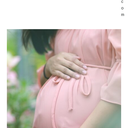
c
o
m